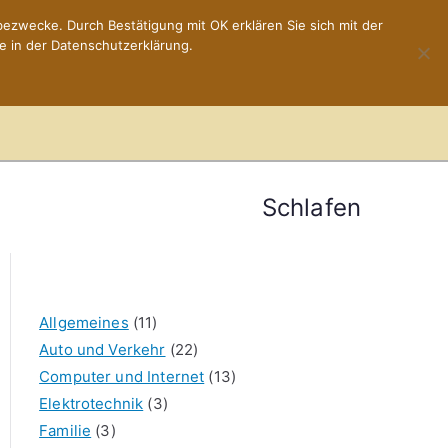
ezwecke. Durch Bestätigung mit OK erklären Sie sich mit der
e in der Datenschutzerklärung.
Home
Impressum
Schlafen
Allgemeines
(11)
Auto und Verkehr
(22)
Computer und Internet
(13)
Elektrotechnik
(3)
Familie
(3)