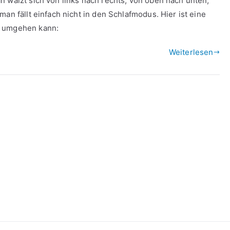
n wälzt sich von links nach rechts, von oben nach unten,
an fällt einfach nicht in den Schlafmodus. Hier ist eine
n umgehen kann:
Weiterlesen