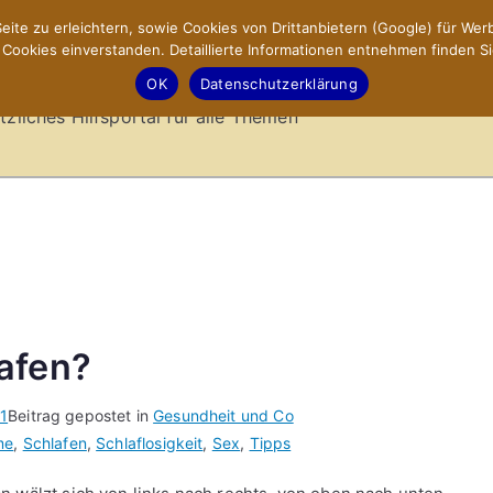
ite zu erleichtern, sowie Cookies von Drittanbietern (Google) für Werb
ookies einverstanden. Detaillierte Informationen entnehmen finden Si
-Sites.de – Hilfsportal
OK
Datenschutzerklärung
tzliches Hilfsportal für alle Themen
afen?
1
Beitrag gepostet in
Gesundheit und Co
me
,
Schlafen
,
Schlaflosigkeit
,
Sex
,
Tipps