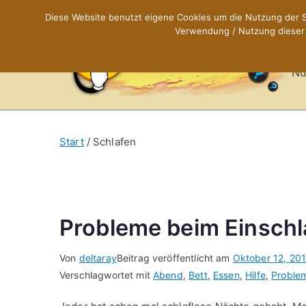
Zum
Diese Website benutzt eigene Cookies um die Nutzung der Se
Inhalt
Verwendung / Nutzung dieser C
X
springen
Nü
Start
Schlafen
Probleme beim Einschl
Von
deltaray
Beitrag veröffentlicht am
Oktober 12, 201
Verschlagwortet mit
Abend
,
Bett
,
Essen
,
Hilfe
,
Proble