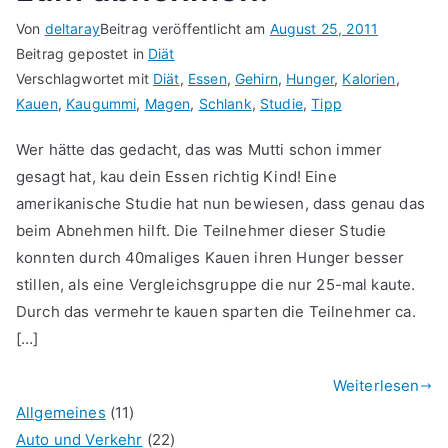
Von
deltaray
Beitrag veröffentlicht am
August 25, 2011
Beitrag gepostet in
Diät
Verschlagwortet mit
Diät
,
Essen
,
Gehirn
,
Hunger
,
Kalorien
,
Kauen
,
Kaugummi
,
Magen
,
Schlank
,
Studie
,
Tipp
Wer hätte das gedacht, das was Mutti schon immer
gesagt hat, kau dein Essen richtig Kind! Eine
amerikanische Studie hat nun bewiesen, dass genau das
beim Abnehmen hilft. Die Teilnehmer dieser Studie
konnten durch 40maliges Kauen ihren Hunger besser
stillen, als eine Vergleichsgruppe die nur 25-mal kaute.
Durch das vermehrte kauen sparten die Teilnehmer ca.
[…]
Weiterlesen
Allgemeines
(11)
Auto und Verkehr
(22)