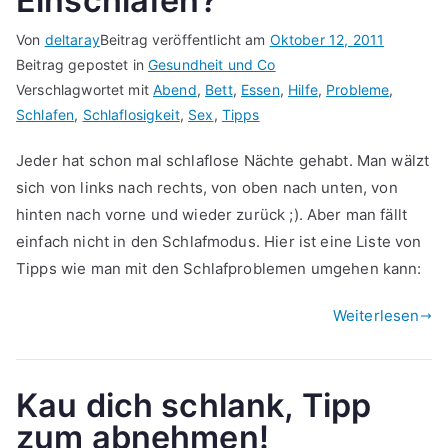
Einschlafen?
Von
deltaray
Beitrag veröffentlicht am
Oktober 12, 2011
Beitrag gepostet in
Gesundheit und Co
Verschlagwortet mit
Abend
,
Bett
,
Essen
,
Hilfe
,
Probleme
,
Schlafen
,
Schlaflosigkeit
,
Sex
,
Tipps
Jeder hat schon mal schlaflose Nächte gehabt. Man wälzt
sich von links nach rechts, von oben nach unten, von
hinten nach vorne und wieder zurück ;). Aber man fällt
einfach nicht in den Schlafmodus. Hier ist eine Liste von
Tipps wie man mit den Schlafproblemen umgehen kann:
Weiterlesen
Kau dich schlank, Tipp
zum abnehmen!