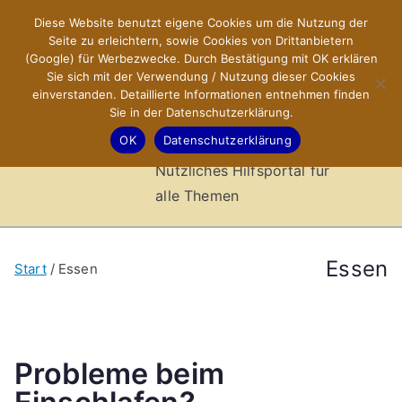
Zum
Diese Website benutzt eigene Cookies um die Nutzung der
X-Sites.de
Inhalt
Seite zu erleichtern, sowie Cookies von Drittanbietern
springen
(Google) für Werbezwecke. Durch Bestätigung mit OK erklären
–
Sie sich mit der Verwendung / Nutzung dieser Cookies
einverstanden. Detaillierte Informationen entnehmen finden
Sie in der Datenschutzerklärung.
Hilfsportal
OK
Datenschutzerklärung
Nützliches Hilfsportal für
alle Themen
Essen
Start
Essen
Probleme beim