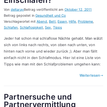
Einschlafen?
Von
deltaray
Beitrag veröffentlicht am
Oktober 12, 2011
Beitrag gepostet in
Gesundheit und Co
Verschlagwortet mit
Abend
,
Bett
,
Essen
,
Hilfe
,
Probleme
,
Schlafen
,
Schlaflosigkeit
,
Sex
,
Tipps
Jeder hat schon mal schlaflose Nächte gehabt. Man wälzt
sich von links nach rechts, von oben nach unten, von
hinten nach vorne und wieder zurück ;). Aber man fällt
einfach nicht in den Schlafmodus. Hier ist eine Liste von
Tipps wie man mit den Schlafproblemen umgehen kann:
Weiterlesen
Partnersuche und
Partnervermittlung