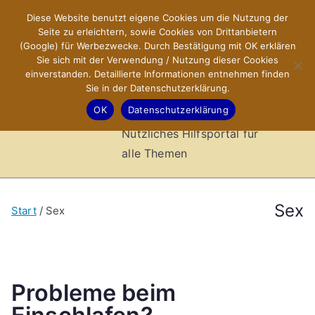
Zum
Diese Website benutzt eigene Cookies um die Nutzung der
X-Sites.de
Inhalt
Seite zu erleichtern, sowie Cookies von Drittanbietern
springen
(Google) für Werbezwecke. Durch Bestätigung mit OK erklären
–
Sie sich mit der Verwendung / Nutzung dieser Cookies
einverstanden. Detaillierte Informationen entnehmen finden
Sie in der Datenschutzerklärung.
Hilfsportal
OK
Datenschutzerklärung
Nützliches Hilfsportal für
alle Themen
Sex
Start
Sex
Probleme beim