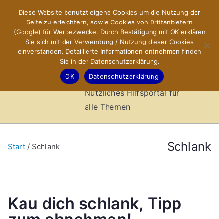
Zum
Diese Website benutzt eigene Cookies um die Nutzung der
X-Sites.de
Inhalt
Seite zu erleichtern, sowie Cookies von Drittanbietern
springen
(Google) für Werbezwecke. Durch Bestätigung mit OK erklären
–
Sie sich mit der Verwendung / Nutzung dieser Cookies
einverstanden. Detaillierte Informationen entnehmen finden
Sie in der Datenschutzerklärung.
Hilfsportal
OK
Datenschutzerklärung
Nützliches Hilfsportal für
alle Themen
Schlank
Start
Schlank
Kau dich schlank, Tipp