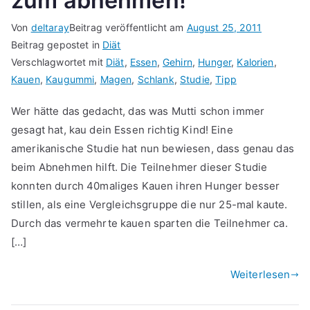
zum abnehmen!
Von
deltaray
Beitrag veröffentlicht am
August 25, 2011
Beitrag gepostet in
Diät
Verschlagwortet mit
Diät
,
Essen
,
Gehirn
,
Hunger
,
Kalorien
,
Kauen
,
Kaugummi
,
Magen
,
Schlank
,
Studie
,
Tipp
Wer hätte das gedacht, das was Mutti schon immer
gesagt hat, kau dein Essen richtig Kind! Eine
amerikanische Studie hat nun bewiesen, dass genau das
beim Abnehmen hilft. Die Teilnehmer dieser Studie
konnten durch 40maliges Kauen ihren Hunger besser
stillen, als eine Vergleichsgruppe die nur 25-mal kaute.
Durch das vermehrte kauen sparten die Teilnehmer ca.
[…]
Weiterlesen