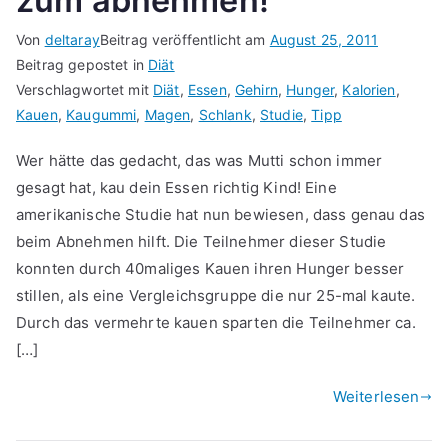
zum abnehmen!
Von
deltaray
Beitrag veröffentlicht am
August 25, 2011
Beitrag gepostet in
Diät
Verschlagwortet mit
Diät
,
Essen
,
Gehirn
,
Hunger
,
Kalorien
,
Kauen
,
Kaugummi
,
Magen
,
Schlank
,
Studie
,
Tipp
Wer hätte das gedacht, das was Mutti schon immer
gesagt hat, kau dein Essen richtig Kind! Eine
amerikanische Studie hat nun bewiesen, dass genau das
beim Abnehmen hilft. Die Teilnehmer dieser Studie
konnten durch 40maliges Kauen ihren Hunger besser
stillen, als eine Vergleichsgruppe die nur 25-mal kaute.
Durch das vermehrte kauen sparten die Teilnehmer ca.
[…]
Weiterlesen