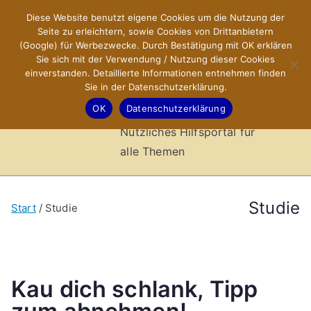
Zum
Diese Website benutzt eigene Cookies um die Nutzung der
X-Sites.de
Inhalt
Seite zu erleichtern, sowie Cookies von Drittanbietern
springen
(Google) für Werbezwecke. Durch Bestätigung mit OK erklären
–
Sie sich mit der Verwendung / Nutzung dieser Cookies
einverstanden. Detaillierte Informationen entnehmen finden
Sie in der Datenschutzerklärung.
Hilfsportal
OK
Datenschutzerklärung
Nützliches Hilfsportal für
alle Themen
Studie
Start
Studie
Kau dich schlank, Tipp