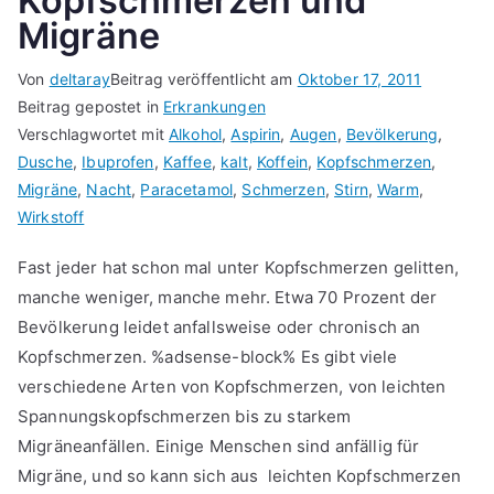
Kopfschmerzen und
Migräne
Von
deltaray
Beitrag veröffentlicht am
Oktober 17, 2011
Beitrag gepostet in
Erkrankungen
Verschlagwortet mit
Alkohol
,
Aspirin
,
Augen
,
Bevölkerung
,
Dusche
,
Ibuprofen
,
Kaffee
,
kalt
,
Koffein
,
Kopfschmerzen
,
Migräne
,
Nacht
,
Paracetamol
,
Schmerzen
,
Stirn
,
Warm
,
Wirkstoff
Fast jeder hat schon mal unter Kopfschmerzen gelitten,
manche weniger, manche mehr. Etwa 70 Prozent der
Bevölkerung leidet anfallsweise oder chronisch an
Kopfschmerzen. %adsense-block% Es gibt viele
verschiedene Arten von Kopfschmerzen, von leichten
Spannungskopfschmerzen bis zu starkem
Migräneanfällen. Einige Menschen sind anfällig für
Migräne, und so kann sich aus leichten Kopfschmerzen