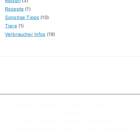
Reisen
(3)
Rezepte
(1)
Sonstige Tipps
(10)
Tiere
(1)
Verbraucher Infos
(19)
Copyright © 2026
X-Sites.de – Hilfsportal
. Powered by
Zakra
und
WordPress
.
Home
Impressum
Disclaimer
Kennzeichnung
Datenschutzerklärung
Werbung buchen
Google Suche