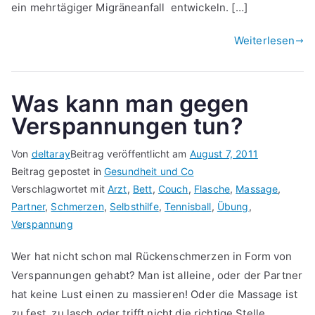
ein mehrtägiger Migräneanfall entwickeln. […]
Weiterlesen
Was kann man gegen
Verspannungen tun?
Von
deltaray
Beitrag veröffentlicht am
August 7, 2011
Beitrag gepostet in
Gesundheit und Co
Verschlagwortet mit
Arzt
,
Bett
,
Couch
,
Flasche
,
Massage
,
Partner
,
Schmerzen
,
Selbsthilfe
,
Tennisball
,
Übung
,
Verspannung
Wer hat nicht schon mal Rückenschmerzen in Form von
Verspannungen gehabt? Man ist alleine, oder der Partner
hat keine Lust einen zu massieren! Oder die Massage ist
zu fest, zu lasch oder trifft nicht die richtige Stelle.