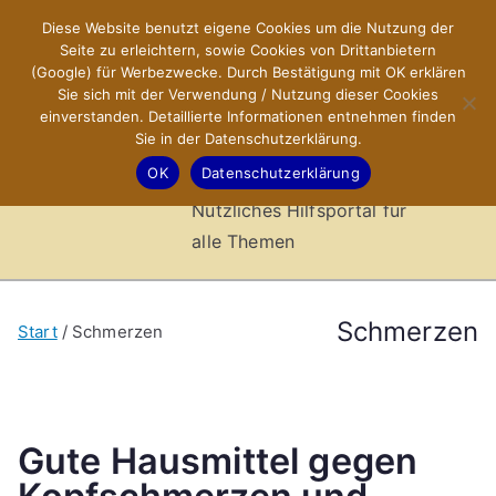
Zum
Diese Website benutzt eigene Cookies um die Nutzung der
X-Sites.de
Inhalt
Seite zu erleichtern, sowie Cookies von Drittanbietern
springen
(Google) für Werbezwecke. Durch Bestätigung mit OK erklären
–
Sie sich mit der Verwendung / Nutzung dieser Cookies
einverstanden. Detaillierte Informationen entnehmen finden
Sie in der Datenschutzerklärung.
Hilfsportal
OK
Datenschutzerklärung
Nützliches Hilfsportal für
alle Themen
Schmerzen
Start
Schmerzen
Gute Hausmittel gegen