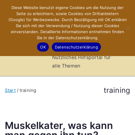
Zum
Diese Website benutzt eigene Cookies um die Nutzung der
X-Sites.de
Inhalt
Seite zu erleichtern, sowie Cookies von Drittanbietern
springen
(Google) für Werbezwecke. Durch Bestätigung mit OK erklären
–
Sie sich mit der Verwendung / Nutzung dieser Cookies
einverstanden. Detaillierte Informationen entnehmen finden
Sie in der Datenschutzerklärung.
Hilfsportal
OK
Datenschutzerklärung
Nützliches Hilfsportal für
alle Themen
training
Start
training
Muskelkater, was kann