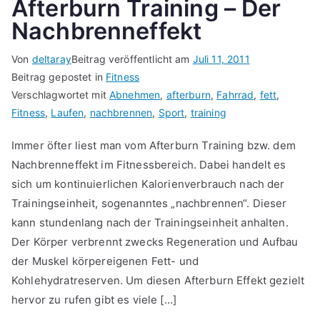
Afterburn Training – Der
Nachbrenneffekt
Von
deltaray
Beitrag veröffentlicht am
Juli 11, 2011
Beitrag gepostet in
Fitness
Verschlagwortet mit
Abnehmen
,
afterburn
,
Fahrrad
,
fett
,
Fitness
,
Laufen
,
nachbrennen
,
Sport
,
training
Immer öfter liest man vom Afterburn Training bzw. dem
Nachbrenneffekt im Fitnessbereich. Dabei handelt es
sich um kontinuierlichen Kalorienverbrauch nach der
Trainingseinheit, sogenanntes „nachbrennen“. Dieser
kann stundenlang nach der Trainingseinheit anhalten.
Der Körper verbrennt zwecks Regeneration und Aufbau
der Muskel körpereigenen Fett- und
Kohlehydratreserven. Um diesen Afterburn Effekt gezielt
hervor zu rufen gibt es viele […]