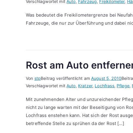
Verschlagwortet mit
Auto
,
Fahrzeug
,
Freikilometer
,
Hä
Was bedeutet die Freikilometergrenze bei Neufahr
Fahrzeuge, die nur zur Überführung und dabei ni
Rost am Auto entferne
Von
stp
Beitrag veröffentlicht am
August 5, 2010
Beitr
Verschlagwortet mit
Auto
,
Kratzer
,
Lochfrass
,
Pflege
,
Mit zunehmenden Alter und unzureichender Pflege
nicht zu lange warten mit der Beseitigung von Ros
Lochfrass enstehen kann. Hat sich der Rost ausgeb
betreffende Stelle zu sprühen da der Rost […]