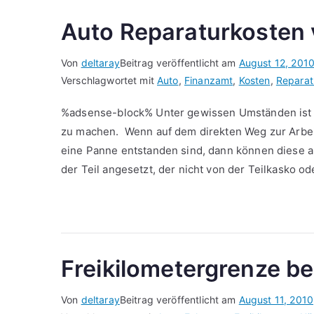
Auto Reparaturkosten 
Von
deltaray
Beitrag veröffentlicht am
August 12, 201
Verschlagwortet mit
Auto
,
Finanzamt
,
Kosten
,
Reparat
%adsense-block% Unter gewissen Umständen ist e
zu machen. Wenn auf dem direkten Weg zur Arbeit
eine Panne entstanden sind, dann können diese a
der Teil angesetzt, der nicht von der Teilkasko o
Freikilometergrenze b
Von
deltaray
Beitrag veröffentlicht am
August 11, 2010