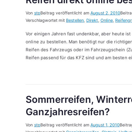
Von
stp
Beitrag veröffentlicht am
August 2, 2010
Beitr
Verschlagwortet mit
Bestellen
,
Direkt
,
Online
,
Reifeng
Vor einigen Jahren fast undenkbar, aber heute ist
online zu bestellen. Man benötigt nur die richtig
Reifen des Fahrzeugs oder im Fahrzeugschein (Zu
Reifen passend für das KFZ sind und am besten e
Sommerreifen, Winterr
Ganzjahresreifen?
Von
stp
Beitrag veröffentlicht am
August 1, 2010
Beitra