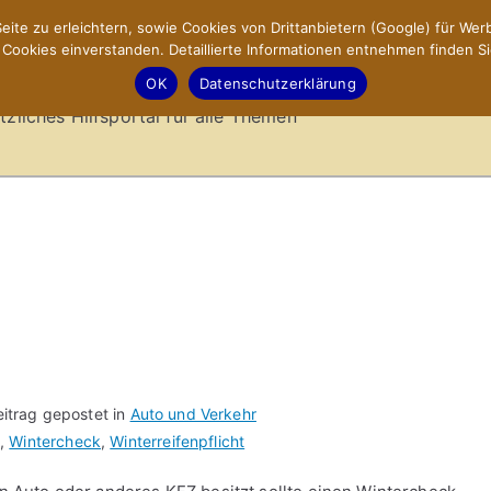
ite zu erleichtern, sowie Cookies von Drittanbietern (Google) für Werb
ookies einverstanden. Detaillierte Informationen entnehmen finden Si
-Sites.de – Hilfsportal
OK
Datenschutzerklärung
tzliches Hilfsportal für alle Themen
eitrag gepostet in
Auto und Verkehr
s
,
Wintercheck
,
Winterreifenpflicht