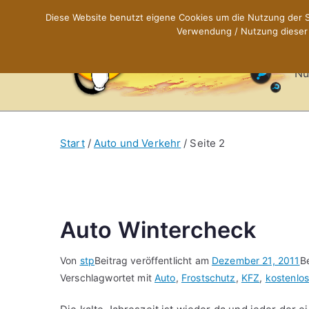
Zum
Diese Website benutzt eigene Cookies um die Nutzung der Se
Inhalt
Verwendung / Nutzung dieser C
X
springen
Nü
Start
Auto und Verkehr
Seite 2
Auto Wintercheck
Von
stp
Beitrag veröffentlicht am
Dezember 21, 2011
B
Verschlagwortet mit
Auto
,
Frostschutz
,
KFZ
,
kostenlo