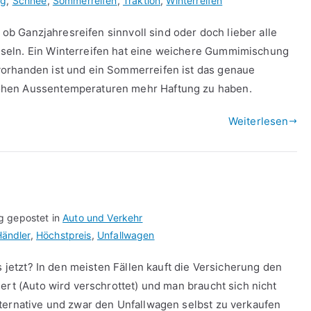
ng
,
Schnee
,
Sommerreifen
,
Traktion
,
Winterreifen
e ob Ganzjahresreifen sinnvoll sind oder doch lieber alle
seln. Ein Winterreifen hat eine weichere Gummimischung
orhanden ist und ein Sommerreifen ist das genaue
ohen Aussentemperaturen mehr Haftung zu haben.
Weiterlesen
g gepostet in
Auto und Verkehr
ändler
,
Höchstpreis
,
Unfallwagen
s jetzt? In den meisten Fällen kauft die Versicherung den
ert (Auto wird verschrottet) und man braucht sich nicht
ternative und zwar den Unfallwagen selbst zu verkaufen