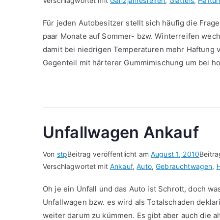
Verschlagwortet mit
Ganzjahresreifen
,
Glatteis
,
Haftu
Für jeden Autobesitzer stellt sich häufig die Frag
paar Monate auf Sommer- bzw. Winterreifen wech
damit bei niedrigen Temperaturen mehr Haftung v
Gegenteil mit härterer Gummimischung um bei h
Unfallwagen Ankauf
Von
stp
Beitrag veröffentlicht am
August 1, 2010
Beitra
Verschlagwortet mit
Ankauf
,
Auto
,
Gebrauchtwagen
,
H
Oh je ein Unfall und das Auto ist Schrott, doch wa
Unfallwagen bzw. es wird als Totalschaden deklari
weiter darum zu kümmen. Es gibt aber auch die al