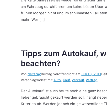
Die kalte Jahreszeit ist wieder da und jeder der 
am Fahrzeug durchführen um keine bösen Überrasc
frühen Morgen nicht und im schlimmsten Fall steh
mehr. Wer […]
Tipps zum Autokauf, w
beachten?
Von
deltaray
Beitrag veröffentlicht am
Juli 18, 2011
Bei
Verschlagwortet mit
Auto
,
Kauf
,
verkauf
,
Vertrag
Der Autokauf ist auch heute noch eine ganz beso
lieber gebraucht gekauft werden soll, hängt nebe
Kriterien ab. Werden jedoch einige wesentliche Ti