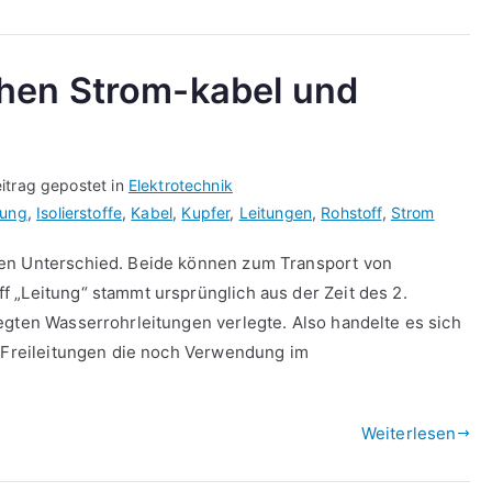
hen Strom-kabel und
itrag gepostet in
Elektrotechnik
tung
,
Isolierstoffe
,
Kabel
,
Kupfer
,
Leitungen
,
Rohstoff
,
Strom
ßen Unterschied. Beide können zum Transport von
 „Leitung“ stammt ursprünglich aus der Zeit des 2.
egten Wasserrohrleitungen verlegte. Also handelte es sich
e Freileitungen die noch Verwendung im
Weiterlesen