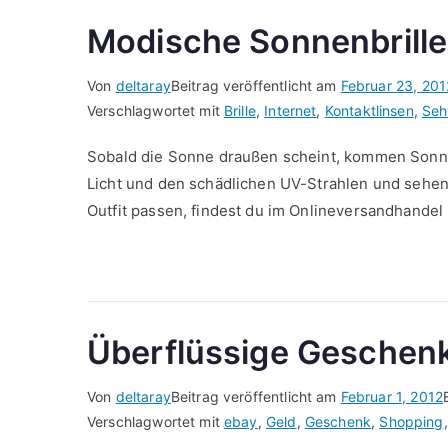
Modische Sonnenbrille
Von
deltaray
Beitrag veröffentlicht am
Februar 23, 201
Verschlagwortet mit
Brille
,
Internet
,
Kontaktlinsen
,
Seh
Sobald die Sonne draußen scheint, kommen Sonne
Licht und den schädlichen UV-Strahlen und sehen 
Outfit passen, findest du im Onlineversandhandel
Überflüssige Geschenk
Von
deltaray
Beitrag veröffentlicht am
Februar 1, 2012
Verschlagwortet mit
ebay
,
Geld
,
Geschenk
,
Shopping