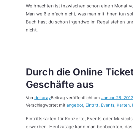
Weihnachten ist inzwischen schon einen Monat v
Man weiß einfach nicht, was man mit ihnen tun soll
Buch hast du schon irgendwo im Regal stehen und
nicht.
Durch die Online Ticke
Geschäfte aus
Von
deltaray
Beitrag veröffentlicht am
Januar 26, 201
Verschlagwortet mit
angebot
,
Eintritt
,
Events
,
Karten
,
Eintrittskarten für Konzerte, Events oder Musical
erwerben. Heutzutage kann man beobachten, dass