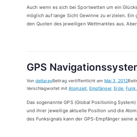
Auch wenn es sich bei Sportwetten um ein Glückss
möglich auf lange Sicht Gewinne zu erzielen. Ein 
den Quoten des jeweiligen Wettmarktes aus. Aber
GPS Navigationssystem
Von
deltaray
Beitrag veröffentlicht am
Mai 3, 2012
Beit
Verschlagwortet mit
Atomzeit
,
Empfänger
,
Erde
,
Funk
Das sogenannte GPS (Global Positioning System) b
und ihrer jeweilige aktuelle Position und die At
des Funksignals kann der GPS-Empfänger seine ak