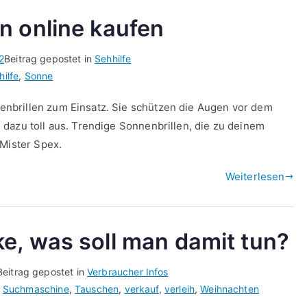
n online kaufen
2
Beitrag gepostet in
Sehhilfe
hilfe
,
Sonne
nbrillen zum Einsatz. Sie schützen die Augen vor dem
dazu toll aus. Trendige Sonnenbrillen, die zu deinem
 Mister Spex.
Weiterlesen
e, was soll man damit tun?
Beitrag gepostet in
Verbraucher Infos
,
Suchmaschine
,
Tauschen
,
verkauf
,
verleih
,
Weihnachten