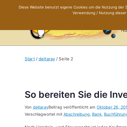
Zum
Diese Website benutzt eigene Cookies um die Nutzung der Se
Inhalt
Verwendung / Nutzung dieser C
X
springen
Nü
Start
deltaray
Seite 2
So bereiten Sie die Inv
Von
deltaray
Beitrag veröffentlicht am
Oktober 26, 20
Verschlagwortet mit
Abschreibung
,
Bank
,
Buchführun