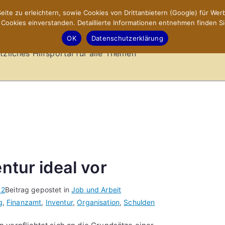
ite zu erleichtern, sowie Cookies von Drittanbietern (Google) für Werb
ookies einverstanden. Detaillierte Informationen entnehmen finden Si
-Sites.de – Hilfsportal
OK
Datenschutzerklärung
tzliches Hilfsportal für alle Themen
entur ideal vor
12
Beitrag gepostet in
Job und Arbeit
g
,
Finanzamt
,
Inventur
,
Organisation
,
Schulden