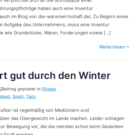
 verpflichtet sich an die Grundsätze einer
rungspflichtige haben auch eine Inventur
auch im Blog von die-warenwirtschaft.de). Zu Beginn eines
ei Aufgabe des Unternehmens, muss eine Inventur
e wie Grundstücke, Waren, Forderungen sowie […]
Weiterlesen
rt gut durch den Winter
2
Beitrag gepostet in
Fitness
mbad
,
Sport
,
Tanz
ufzer ist regelmäßig von Medizinern und
 über das Übergewicht im Lande machen. Leider schlagen
 zur Bewegung vor, die die meisten schon beim Gedanken
ig Spaß machen.