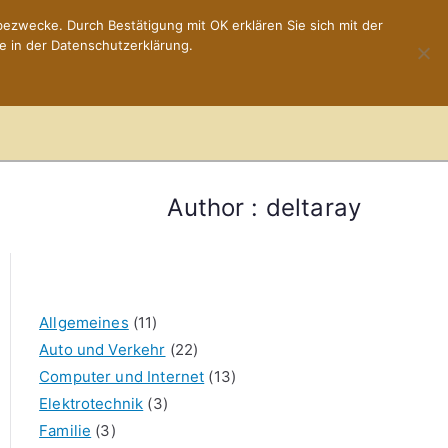
ezwecke. Durch Bestätigung mit OK erklären Sie sich mit der
e in der Datenschutzerklärung.
Home
Impressum
Author :
deltaray
Allgemeines
(11)
Auto und Verkehr
(22)
Computer und Internet
(13)
Elektrotechnik
(3)
Familie
(3)