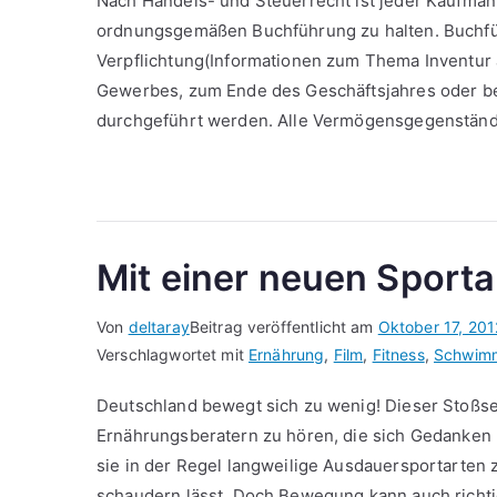
Nach Handels- und Steuerrecht ist jeder Kaufmann
ordnungsgemäßen Buchführung zu halten. Buchfüh
Verpflichtung(Informationen zum Thema Inventur 
Gewerbes, zum Ende des Geschäftsjahres oder b
durchgeführt werden. Alle Vermögensgegenständ
Mit einer neuen Sporta
Von
deltaray
Beitrag veröffentlicht am
Oktober 17, 201
Verschlagwortet mit
Ernährung
,
Film
,
Fitness
,
Schwim
Deutschland bewegt sich zu wenig! Dieser Stoßse
Ernährungsberatern zu hören, die sich Gedanken
sie in der Regel langweilige Ausdauersportarten
schaudern lässt. Doch Bewegung kann auch richt