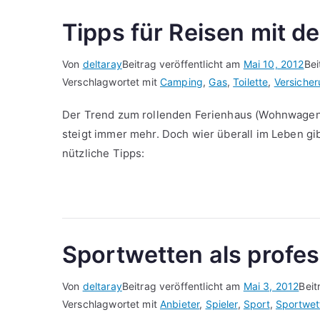
Tipps für Reisen mit 
Von
deltaray
Beitrag veröffentlicht am
Mai 10, 2012
Bei
Verschlagwortet mit
Camping
,
Gas
,
Toilette
,
Versiche
Der Trend zum rollenden Ferienhaus (Wohnwagen
steigt immer mehr. Doch wier überall im Leben gib
nützliche Tipps:
Sportwetten als profe
Von
deltaray
Beitrag veröffentlicht am
Mai 3, 2012
Beit
Verschlagwortet mit
Anbieter
,
Spieler
,
Sport
,
Sportwet